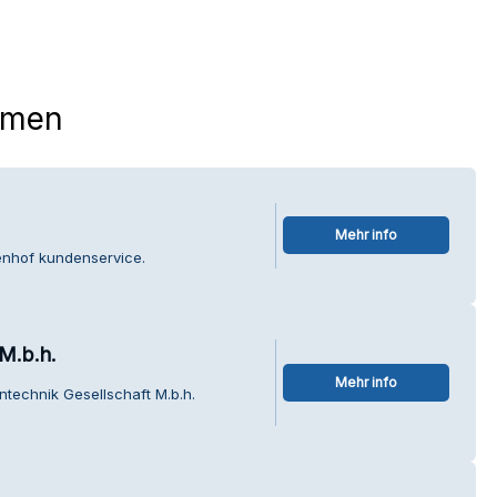
hmen
Mehr info
enhof kundenservice.
M.b.h.
Mehr info
ntechnik Gesellschaft M.b.h.