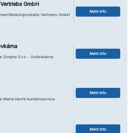
 Vertriebs GmbH
Mehr info
amed Medizinprodukte Vertriebs GmbH
ovkárna
Mehr info
a Znojmo S.r.o. - Sodovkárna
Mehr info
de Maria Hecht kundenservice.
Mehr info